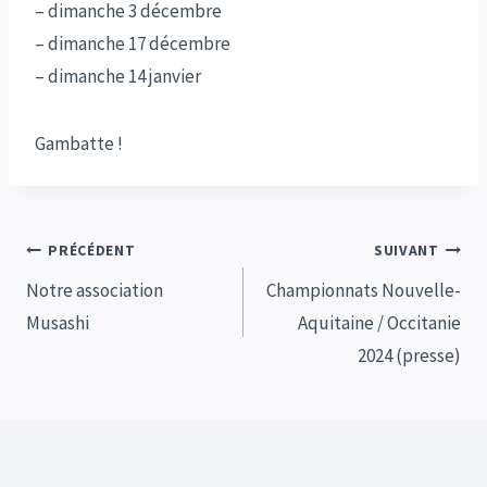
– dimanche 3 décembre
– dimanche 17 décembre
– dimanche 14 janvier
Gambatte !
Navigation
PRÉCÉDENT
SUIVANT
de
Notre association
Championnats Nouvelle-
Musashi
Aquitaine / Occitanie
l’article
2024 (presse)