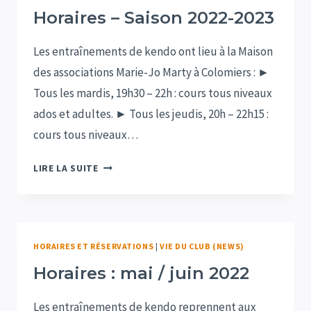
AU
Horaires – Saison 2022-2023
DOJO
MUSASHI
Les entraînements de kendo ont lieu à la Maison
des associations Marie-Jo Marty à Colomiers : ►
Tous les mardis, 19h30 – 22h : cours tous niveaux
ados et adultes. ► Tous les jeudis, 20h – 22h15 :
cours tous niveaux…
HORAIRES
LIRE LA SUITE
–
SAISON
2022-
2023
HORAIRES ET RÉSERVATIONS
|
VIE DU CLUB (NEWS)
Horaires : mai / juin 2022
Les entraînements de kendo reprennent aux