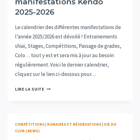
manifestations Kendo
2025-2026
Le calendrier des différentes manifestations de
l’année 2025/2026 est dévoilé ! Entrainements
shiaï, Stages, Compétitions, Passage de grades,
Colo… tout y est et sera mis à jour au besoin
régulièrement. Voici le dernier calendrier,
cliquez sur le lien ci-dessous pour…
CALENDRIER
LIRE LA SUITE
DES
MANIFESTATIONS
KENDO
2025-
COMPÉTITIONS
|
HORAIRES ET RÉSERVATIONS
|
VIE DU
2026
CLUB (NEWS)