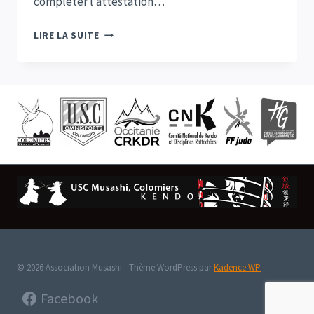
compléter l’attestation…
ENFANTS
LIRE LA SUITE
ET
JEUNES
:
RÉSERVATION
D’AIRE
DE
PRATIQUE
(GRATUIT)
© 2026 Association Musashi - Thème WordPress par
Kadence WP
Facebook