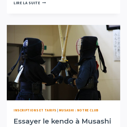
PROJET
LIRE LA SUITE
STAGE
AU
JAPON
EN
2025
INSCRIPTIONS ET TARIFS
|
MUSASHI : NOTRE CLUB
Essayer le kendo à Musashi