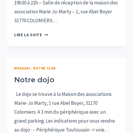
19h30 à 22h – Salle de réception de la maison des
association Marie Jo-Marty – 1, rue Abel Boyer
31770 COLOMIERS…
ASSEMBLÉE
LIRE LA SUITE
GÉNÉRALE
USC
MUSASHI
:
MUSASHI : NOTRE CLUB
JEUDI
10
Notre dojo
MARS
2022
Le dojo se trouve à la Maison des associations
Marie-Jo Marty, 1 rue Abel Boyer, 31170
Colomiers. A 3 min du périphérique avec un
grand parking. Les indications pour vous rendre
au dojo : – Périphérique Toulousain -> voie…