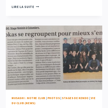
NOTRE
LIRE LA SUITE
ASSOCIATION
MUSASHI
MUSASHI : NOTRE CLUB
|
PHOTOS
|
STAGES DE KENDO
|
VIE
DU CLUB (NEWS)