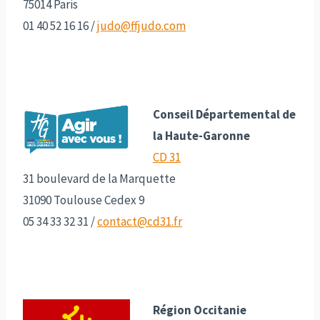
75014 Paris
01 40 52 16 16 /
judo@ffjudo.com
Conseil Départemental de
la Haute-Garonne
CD 31
31 boulevard de la Marquette
31090 Toulouse Cedex 9
05 34 33 32 31
/
contact@cd31.fr
Région Occitanie