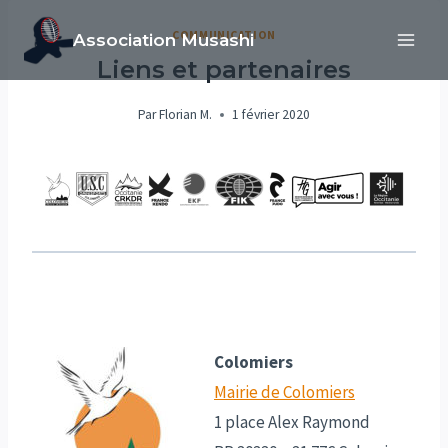
Aller
COMMUNICATION
Association Musashi
au
Liens et partenaires
contenu
Par
Florian M.
1 février 2020
Colomiers
Mairie de Colomiers
1 place Alex Raymond