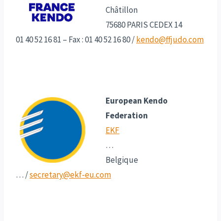
Châtillon
75680 PARIS CEDEX 14
01 40 52 16 81 – Fax : 01 40 52 16 80 /
kendo@ffjudo.com
European Kendo
Federation
EKF
…
Belgique
…
/
secretary@ekf-eu.com