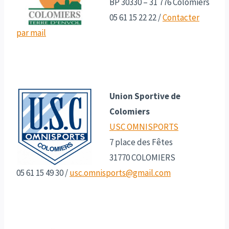
BP 30330 – 31 776 Colomiers
05 61 15 22 22 /
Contacter
par mail
Union Sportive de
Colomiers
USC OMNISPORTS
7 place des Fêtes
31770 COLOMIERS
05 61 15 49 30
/
usc.omnisports@gmail.com