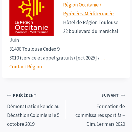
Région Occitanie /
Pyrénées-Méditerranée
Hôtel de Région Toulouse
22 boulevard du maréchal
Juin
31406 Toulouse Cedex 9
3010 (service et appel gratuits) [oct 2025]
/
…
Contact Région
Navigation
PRÉCÉDENT
SUIVANT
de
Démonstration kendo au
Formation de
Décathlon Colomiers le 5
commissaires sportifs –
l’article
octobre 2019
Dim. 1er mars 2020