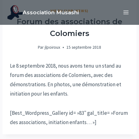
Aller
VIE DU CLUB (NEWS)
Association Musashi
au
Forum des associations de
contenu
Colomiers
Par
jlpoiroux
15 septembre 2018
Le 8 septembre 2018, nous avons tenu un stand au
forum des associations de Colomiers, avec des
démonstrations. En photos, une démonstration et
initiation pour les enfants.
[Best_Wordpress_Gallery id= »83″ gal_title= »Forum
des associations, initiation enfants… »]