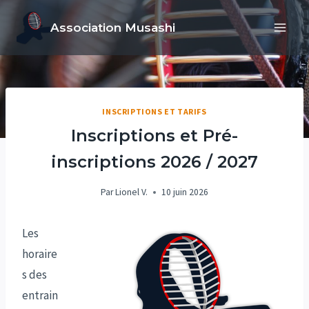
Aller
Association Musashi
au
contenu
INSCRIPTIONS ET TARIFS
Inscriptions et Pré-
inscriptions 2026 / 2027
Par
Lionel V.
10 juin 2026
Les
horaire
s des
entrain