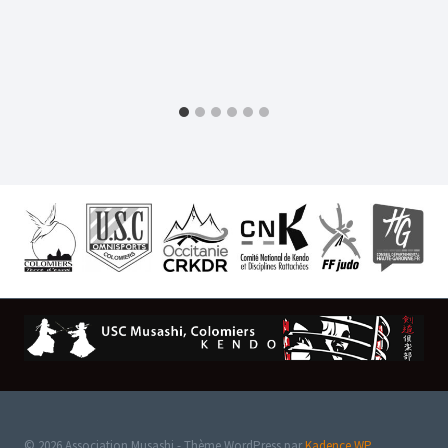
© 2026 Association Musashi - Thème WordPress par
Kadence WP