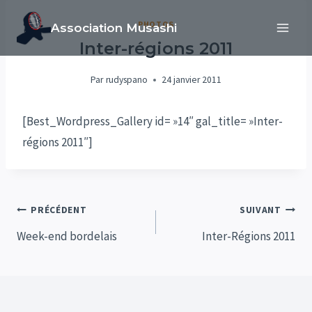
Aller
PHOTOS
Association Musashi
au
Inter-régions 2011
contenu
Par
rudyspano
24 janvier 2011
[Best_Wordpress_Gallery id= »14″ gal_title= »Inter-
régions 2011″]
Navigation
PRÉCÉDENT
SUIVANT
de
Week-end bordelais
Inter-Régions 2011
l’article