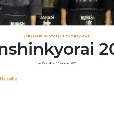
NON CLASSÉ
|
PHOTOS
|
VIE DU CLUB (NEWS)
nshinkyorai 2
Par
Pascal
16 février 2025
Marseille.