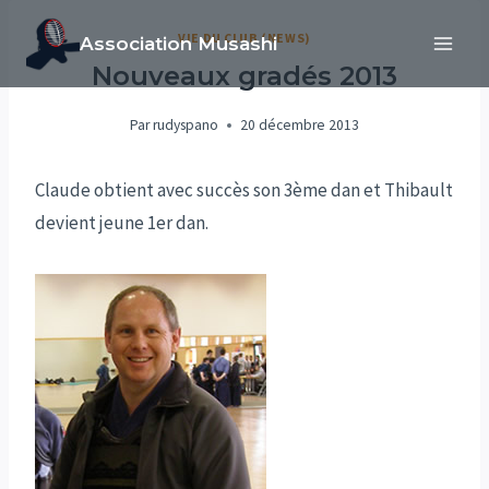
Aller
VIE DU CLUB (NEWS)
Association Musashi
au
Nouveaux gradés 2013
contenu
Par
rudyspano
20 décembre 2013
Claude obtient avec succès son 3ème dan et Thibault
devient jeune 1er dan.