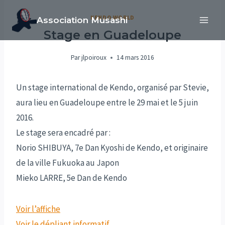
Aller
KENDO WORLD
Association Musashi
au
Stage en Guadeloupe
contenu
Par
jlpoiroux
14 mars 2016
Un stage international de Kendo, organisé par Stevie,
aura lieu en Guadeloupe entre le 29 mai et le 5 juin
2016.
Le stage sera encadré par :
Norio SHIBUYA, 7e Dan Kyoshi de Kendo, et originaire
de la ville Fukuoka au Japon
Mieko LARRE, 5e Dan de Kendo
Voir l’affiche
Voir le dépliant informatif