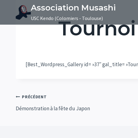
Aller
Association Musashi
au
USC Kendo (Colomiers - Toulouse)
Tournoi
contenu
[Best_Wordpress_Gallery id= »37″ gal_title= »Tour
Navigation
PRÉCÉDENT
Démonstration à la fête du Japon
de
l’article