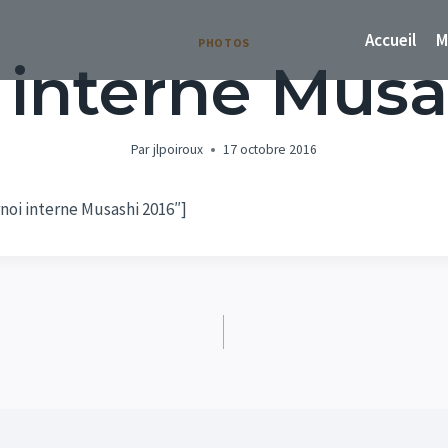
Accueil
M
PHOTOS
 interne Musa
Par
jlpoiroux
17 octobre 2016
noi interne Musashi 2016″]