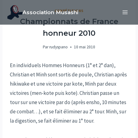
Aller
COMPÉTITIONS
Association Musashi
au
Championnats de France
contenu
honneur 2010
Par
rudyspano
10 mai 2010
En individuels Hommes Honneurs (1° et 2° dan),
Christian et Minh sont sortis de poule, Christian après
hikiwake et une victoire par kote, Minh par deux
victoires (men-kote puis kote). Christian passe un
tour sur une victoire par do (après ensho, 10 minutes
de combat…), et se fait éliminer au 2° tour. Minh, sur
la digestion, se fait éliminer au 1° tour.