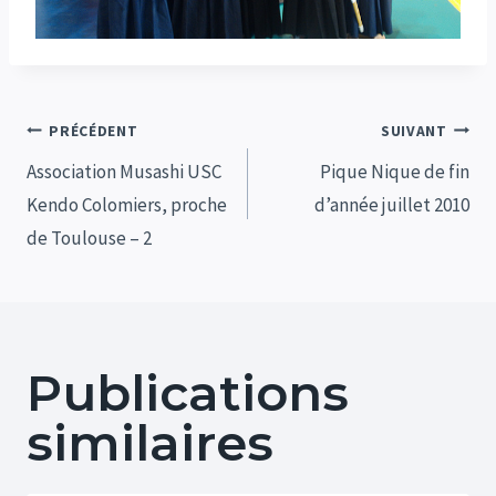
Navigation
PRÉCÉDENT
SUIVANT
de
Association Musashi USC
Pique Nique de fin
Kendo Colomiers, proche
d’année juillet 2010
l’article
de Toulouse – 2
Publications
similaires