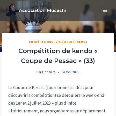
Aller
Association Musashi
au
contenu
COMPÉTITIONS
|
VIE DU CLUB (NEWS)
Compétition de kendo «
Coupe de Pessac » (33)
Par
Florian M.
14 avril 2023
La Coupe de Pessac (tournoi amical idéal pour
découvrir la compétition) se déroulera le week-end
des 1er et 2 juillet 2023 – plus d’infos
ultérieurement, nous organiserons un déplacement.