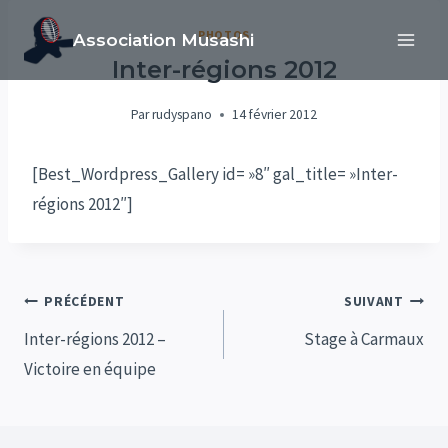
Aller
PHOTOS
Association Musashi
au
Inter-régions 2012
contenu
Par
rudyspano
14 février 2012
[Best_Wordpress_Gallery id= »8″ gal_title= »Inter-
régions 2012″]
Navigation
PRÉCÉDENT
SUIVANT
de
Inter-régions 2012 –
Stage à Carmaux
Victoire en équipe
l’article