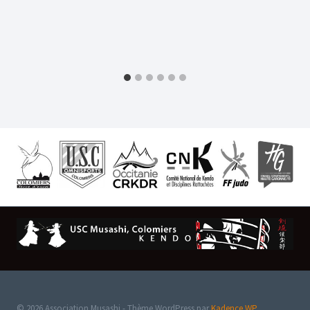
© 2026 Association Musashi - Thème WordPress par
Kadence WP