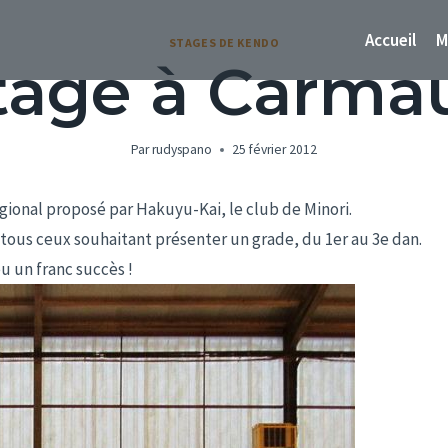
Accueil
M
STAGES DE KENDO
tage à Carma
Par
rudyspano
25 février 2012
égional proposé par Hakuyu-Kai, le club de Minori.
 tous ceux souhaitant présenter un grade, du 1er au 3e dan.
u un franc succès !