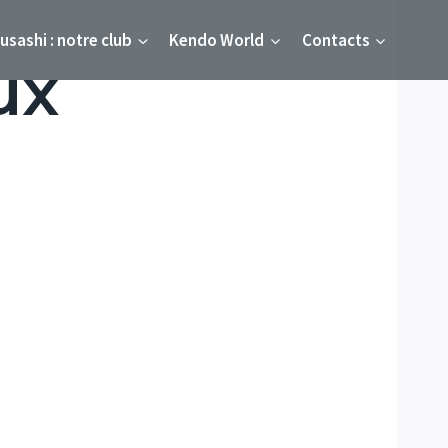
usashi : notre club
Kendo World
Contacts
ux