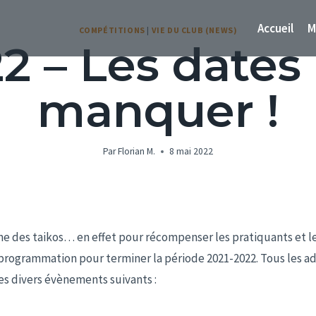
Accueil
M
COMPÉTITIONS
|
VIE DU CLUB (NEWS)
2 – Les dates
manquer !
Par
Florian M.
8 mai 2022
e des taikos… en effet pour récompenser les pratiquants et le
ogrammation pour terminer la période 2021-2022. Tous les adh
les divers évènements suivants :