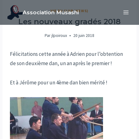
Aller
VIE DU CLUB (NEWS)
Association Musashi
au
Les nouveaux gradés 2018
contenu
Par
jlpoiroux
20 juin 2018
Félicitations cette année à Adrien pour l’obtention
de son deuxième dan, un an après le premier !
Et à Jérôme pour un 4ème dan bien mérité !