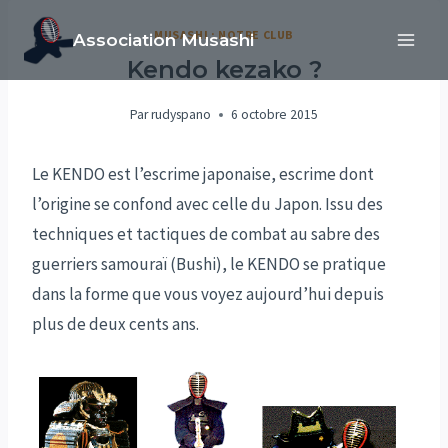
Aller
MUSASHI : NOTRE CLUB
Association Musashi
au
Kendo kezako ?
contenu
Par
rudyspano
6 octobre 2015
Le KENDO est l’escrime japonaise, escrime dont
l’origine se confond avec celle du Japon. Issu des
techniques et tactiques de combat au sabre des
guerriers samouraï (Bushi), le KENDO se pratique
dans la forme que vous voyez aujourd’hui depuis
plus de deux cents ans.