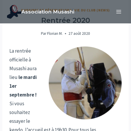
Aller
HORAIRES ET RÉSERVATIONS
|
VIE DU CLUB (NEWS)
Association Musashi
au
Rentrée 2020
contenu
Par
Florian M.
27 août 2020
La rentrée
officielle à
Musashi aura
lieu
le mardi
1er
septembre !
Si vous
souhaitez
essayer le
kendo, l’accueil est à 19h30. Pour tous les