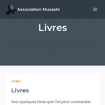
Aller
Association Musashi
au
contenu
Livres
Voici une bibliographie concernant les ouvrages qui
traitent du kendo, de la maîtrise du sabre, et des arts
martiaux.
LIVRES
Livres
Voici quelques livres que l’on peut commander