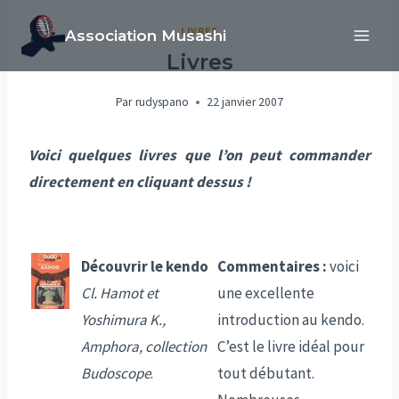
Aller
LIVRES
Association Musashi
au
Livres
contenu
Par
rudyspano
22 janvier 2007
Voici quelques livres que l’on peut commander
directement en cliquant dessus !
Découvrir le kendo
Commentaires :
voici
Cl. Hamot et
une excellente
Yoshimura K.,
introduction au kendo.
Amphora, collection
C’est le livre idéal pour
Budoscope
.
tout débutant.