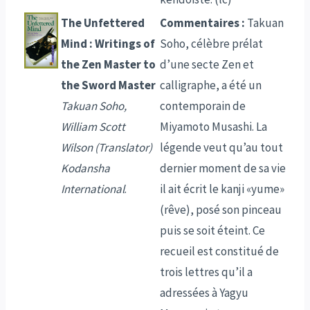
The Unfettered
Commentaires :
Takuan
Mind : Writings of
Soho, célèbre prélat
the Zen Master to
d’une secte Zen et
the Sword Master
calligraphe, a été un
Takuan Soho,
contemporain de
William Scott
Miyamoto Musashi. La
Wilson (Translator)
légende veut qu’au tout
Kodansha
dernier moment de sa vie
International
.
il ait écrit le kanji «yume»
(rêve), posé son pinceau
puis se soit éteint. Ce
recueil est constitué de
trois lettres qu’il a
adressées à Yagyu