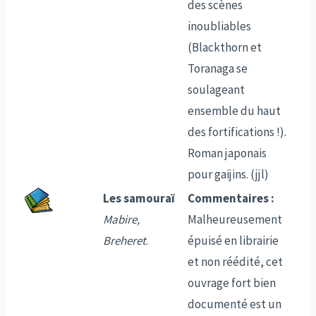
des scènes
inoubliables
(Blackthorn et
Toranaga se
soulageant
ensemble du haut
des fortifications !).
Roman japonais
pour gaijins. (jjl)
Les samouraï
Commentaires :
Mabire,
Malheureusement
Breheret
.
épuisé en librairie
et non réédité, cet
ouvrage fort bien
documenté est un