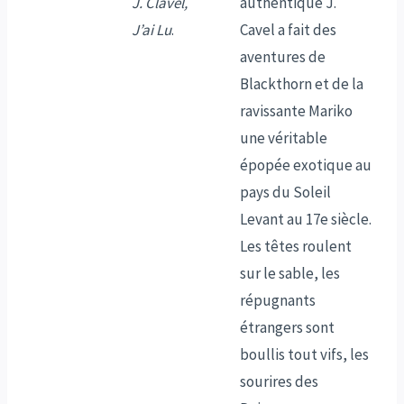
J. Clavel,
authentique J.
J’ai Lu
.
Cavel a fait des
aventures de
Blackthorn et de la
ravissante Mariko
une véritable
épopée exotique au
pays du Soleil
Levant au 17e siècle.
Les têtes roulent
sur le sable, les
répugnants
étrangers sont
boullis tout vifs, les
sourires des