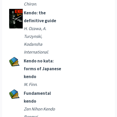
Chiron
.
Kendo: the
definitive guide
H. Ozawa, A.
Turzynski,
Kodansha
International
.
Kendo no kata:
forms of Japanese
kendo
M. Finn
.
Fundamental
kendo
Zen Nihon Kendo
Renmei
.