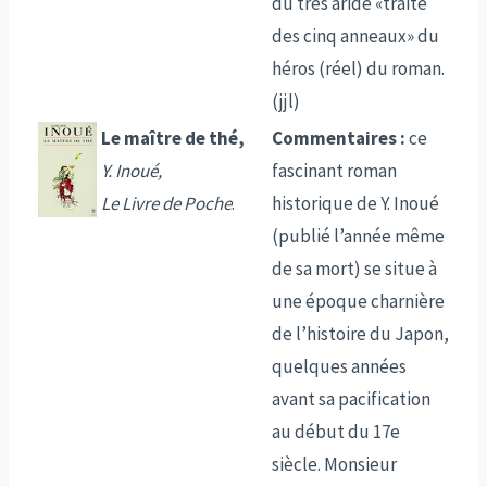
du très aride «traité
des cinq anneaux» du
héros (réel) du roman.
(jjl)
Le maître de thé,
Commentaires :
ce
Y. Inoué,
fascinant roman
Le Livre de Poche
.
historique de Y. Inoué
(publié l’année même
de sa mort) se situe à
une époque charnière
de l’histoire du Japon,
quelques années
avant sa pacification
au début du 17e
siècle. Monsieur