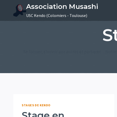
Aller
Association Musashi
au
USC Kendo (Colomiers - Toulouse)
contenu
S
Se former, s’ouvrir aux autres et partager… Notr
STAGES DE KENDO
Stage en