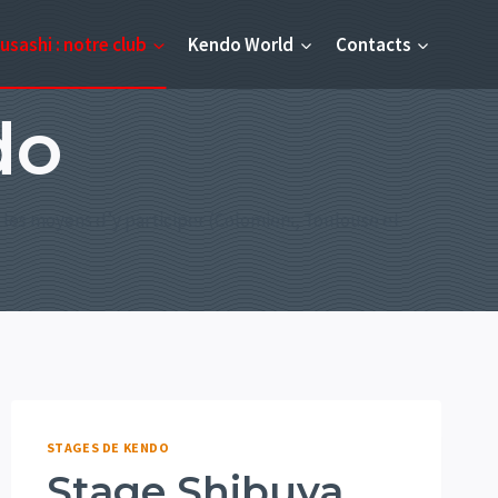
usashi : notre club
Kendo World
Contacts
do
les moyens d’y participer (Colomiers, Toulouse et
STAGES DE KENDO
Stage Shibuya