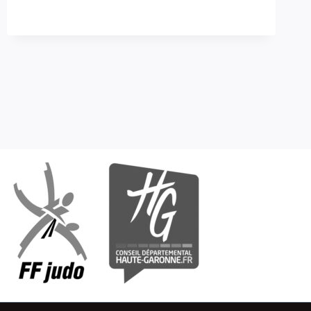
DU
27
MARS
2010