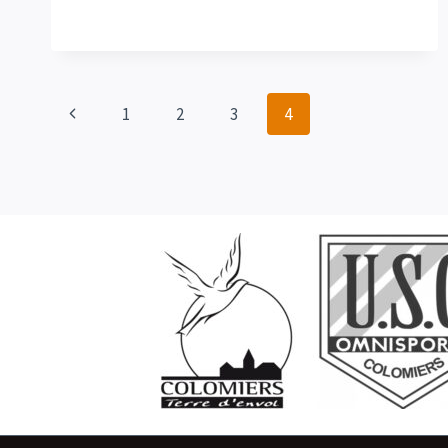
BORDELAIS
Navigation
Page
1
2
3
4
précédente
de
page