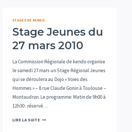
SUMI
SENSEÏ
–
STAGES DE KENDO
AVRIL
Stage Jeunes du
2011
27 mars 2010
La Commission Régionale de kendo organise
le samedi 27 mars un Stage Régional Jeunes
qui se déroulera au Dojo « Voies des
Hommes » – 8 rue Claude Gonin à Toulouse –
Montaudran. Le programme: Matin de 9h00 à
12h30 : réservé…
STAGE
LIRE LA SUITE
JEUNES