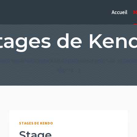
Accueil
M
tages de Ken
e dojo Musashi encourage les déplacements pour tous et donne 
régions…)
STAGES DE KENDO
Stage