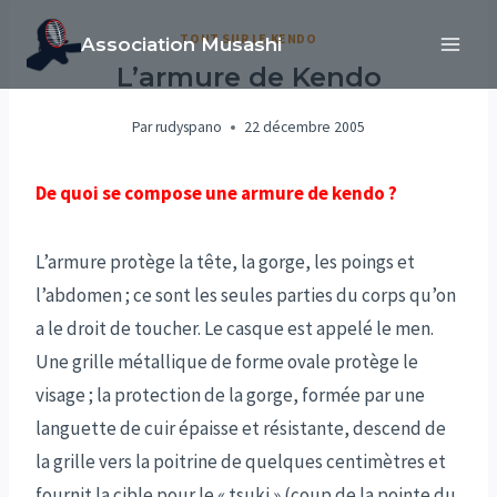
Aller
TOUT SUR LE KENDO
Association Musashi
au
L’armure de Kendo
contenu
Par
rudyspano
22 décembre 2005
De quoi se compose une armure de kendo ?
L’armure protège la tête, la gorge, les poings et
l’abdomen ; ce sont les seules parties du corps qu’on
a le droit de toucher. Le casque est appelé le men.
Une grille métallique de forme ovale protège le
visage ; la protection de la gorge, formée par une
languette de cuir épaisse et résistante, descend de
la grille vers la poitrine de quelques centimètres et
fournit la cible pour le « tsuki » (coup de la pointe du