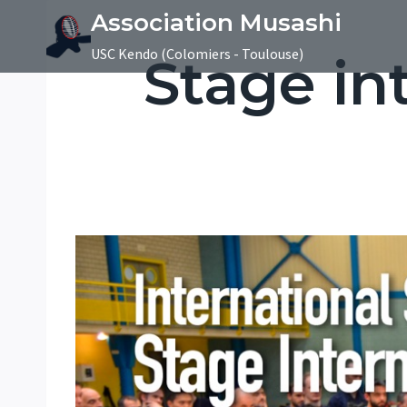
Aller
Association Musashi
au
USC Kendo (Colomiers - Toulouse)
Stage in
contenu