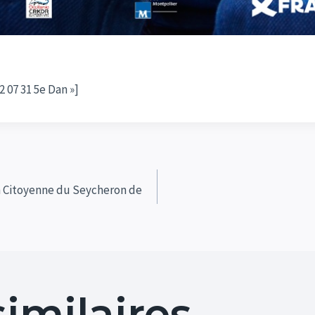
 07 31 5e Dan »]
n Citoyenne du Seycheron de
similaires