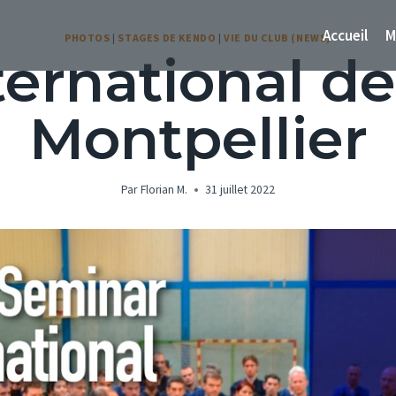
Accueil
M
PHOTOS
|
STAGES DE KENDO
|
VIE DU CLUB (NEWS)
ternational d
Montpellier
Par
Florian M.
31 juillet 2022