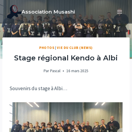
Aller
Association Musashi
au
contenu
PHOTOS
|
VIE DU CLUB (NEWS)
Stage régional Kendo à Albi
Par
Pascal
16 mars 2025
Souvenirs du stage à Albi…