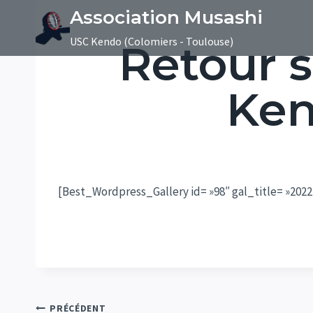
Aller
Association Musashi
au
USC Kendo (Colomiers - Toulouse)
Retour s
contenu
Ken
[Best_Wordpress_Gallery id= »98″ gal_title= »2022 
PRÉCÉDENT