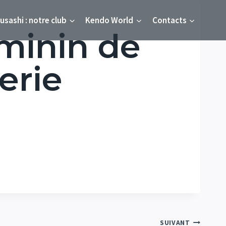
usashi : notre club
Kendo World
Contacts
éminin de
erie
SUIVANT