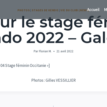
Accueil
M
PHOTOS
|
STAGES DE KENDO
|
VIE DU CLUB (NEWS)
ur le stage f
do 2022 – Gal
Par
Florian M.
21 avril 2022
04 Stage féminin Occitanie »]
Photos : Gilles VESSILLIER