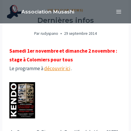
Aller
VIE DU CLUB (NEWS)
Association Musashi
au
Dernières infos
contenu
Par
rudyspano
29 septembre 2014
Samedi 1er novembre et dimanche 2 novembre :
stage à Colomiers pour tous
Le programme à
découvrir ici
.