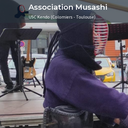
Aller
Association Musashi
au
USC Kendo (Colomiers - Toulouse)
contenu