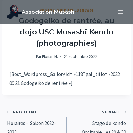
Aller
PHOTOS
|
VIE DU CLUB (NEWS)
Association Musashi
au
Godogeiko de rentrée, au
contenu
dojo USC Musashi Kendo
(photographies)
Par
Florian M.
21 septembre 2022
[Best_Wordpress_Gallery id= »118″ gal_title= »2022
09 21 Godogeiko de rentrée »]
Navigation
PRÉCÉDENT
SUIVANT
de
Horaires – Saison 2022-
Stage de kendo
2023
Occitanie, les 29 & 30