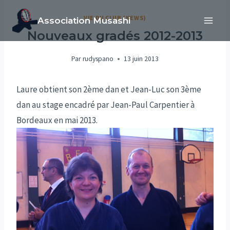
Aller
VIE DU CLUB (NEWS)
Association Musashi
au
Nouveaux gradés 2012-2013
contenu
Par
rudyspano
13 juin 2013
Laure obtient son 2ème dan et Jean-Luc son 3ème
dan au stage encadré par Jean-Paul Carpentier à
Bordeaux en mai 2013.