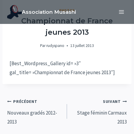
Aller
PHOTOS
Association Musashi
au
Championnat de France
contenu
jeunes 2013
Par
rudyspano
13 juillet 2013
[Best_Wordpress_Gallery id= »3″
gal_title= »Championnat de France jeunes 2013″]
Navigation
PRÉCÉDENT
SUIVANT
de
Nouveaux gradés 2012-
Stage féminin Carmaux
2013
2013
l’article