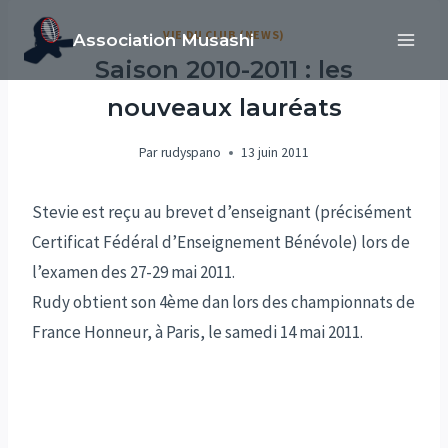
Aller
VIE DU CLUB (NEWS)
Association Musashi
au
Saison 2010-2011 : les
contenu
nouveaux lauréats
Par
rudyspano
13 juin 2011
Stevie est reçu au brevet d’enseignant (précisément
Certificat Fédéral d’Enseignement Bénévole) lors de
l’examen des 27-29 mai 2011.
Rudy obtient son 4ème dan lors des championnats de
France Honneur, à Paris, le samedi 14 mai 2011.