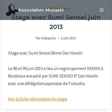
Aller
STAGES DE KENDO
Association Musashi
au
Stage avec Sumi Sensei juin
contenu
2013
Par
rudyspano
1 juin 2013
Stage avec Sumi Sensei 8ème Dan Hanshi
Le 08 et 09 juin 2013 a lieu un regroupement KENDO à
Bordeaux encadré par SUMI SENSEI 8° Dan Hanshi
avec une délégation japonaise de Fukuoka.
Voir la fiche informative du stage