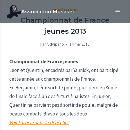
Aller
COMPÉTITIONS
Association Musashi
au
Championnat de France
contenu
jeunes 2013
Par
rudyspano
14 mai 2013
Championnat de France jeunes
Léon et Quentin, encadrés par Yannick, ont participé
cette année aux championnats de France.
En Benjamin, Léon sort de poule, puis perd en 8ème
de finale face à un des futurs finalistes. En junior,
Quentin ne parvient pas à sortir de poule, malgré de
beaux combats. Bravo à tous les deux!
Voir l’article dans la Dépêche !