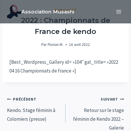
Aller
NON CLASSÉ
Association Musashi
au
2022 : Championnats de
contenu
France de kendo
Par
Florian M.
16 avril 2022
[Best_Wordpress_Gallery id= »104″ gal_title= »2022
04 16 Championnats de france »]
Navigation
PRÉCÉDENT
SUIVANT
de
Kendo. Stage féminin à
Retour sur le stage
Colomiers (presse)
féminin de Kendo 2022 –
l’article
Galerie