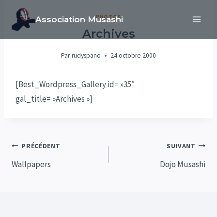
Aller
PHOTOS
Association Musashi
au
Archives
contenu
Par
rudyspano
24 octobre 2000
[Best_Wordpress_Gallery id= »35″
gal_title= »Archives »]
Navigation
PRÉCÉDENT
SUIVANT
de
Wallpapers
Dojo Musashi
l’article