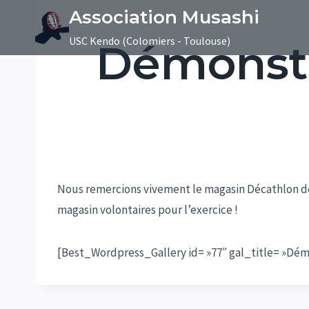
Aller
Association Musashi
au
USC Kendo (Colomiers - Toulouse)
Démonstr
contenu
Nous remercions vivement le magasin Décathlon de C
magasin volontaires pour l’exercice !
[Best_Wordpress_Gallery id= »77″ gal_title= »Dém