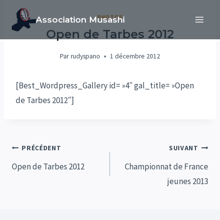
Aller
PHOTOS
Association Musashi
au
Open de Tarbes 2012
contenu
Par
rudyspano
1 décembre 2012
[Best_Wordpress_Gallery id= »4″ gal_title= »Open
de Tarbes 2012″]
Navigation
PRÉCÉDENT
SUIVANT
de
Open de Tarbes 2012
Championnat de France
jeunes 2013
l’article