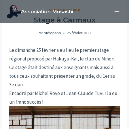
Aller
STAGES DE KENDO
Association Musashi
au
Stage à Carmaux
contenu
Par
rudyspano
25 février 2012
Le dimanche 25 février a eu lieu le premier stage
régional proposé par Hakuyu-Kai, le club de Minori.
Ce stage était destiné aux enseignants mais aussi à
tous ceux souhaitant présenter un grade, du 1er au
3e dan.
Encadré par Michel Royo et Jean-CLaude Tuvi. Il a eu
un franc succès !