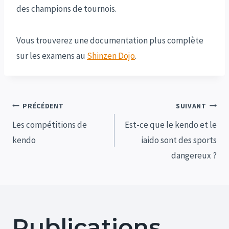
des champions de tournois.
Vous trouverez une documentation plus complète
sur les examens au
Shinzen Dojo
.
Navigation
PRÉCÉDENT
SUIVANT
de
Les compétitions de
Est-ce que le kendo et le
kendo
iaido sont des sports
l’article
dangereux ?
Publications