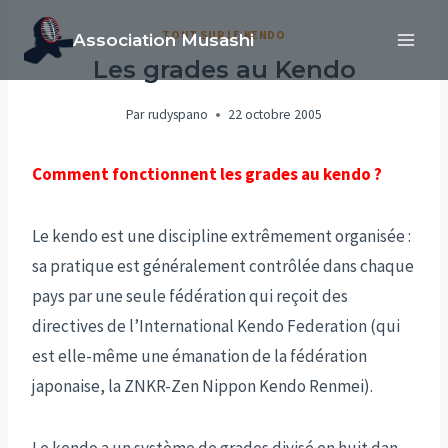
Aller
TOUT SUR LE KENDO
Association Musashi
au
Les grades au Kendo
contenu
Par
rudyspano
22 octobre 2005
Comment fonctionnent les grades au kendo ?
Le kendo est une discipline extrêmement organisée :
sa pratique est généralement contrôlée dans chaque
pays par une seule fédération qui reçoit des
directives de l’International Kendo Federation (qui
est elle-même une émanation de la fédération
japonaise, la ZNKR-Zen Nippon Kendo Renmei).
Le kendo a un système de grades divisé en huit dan.