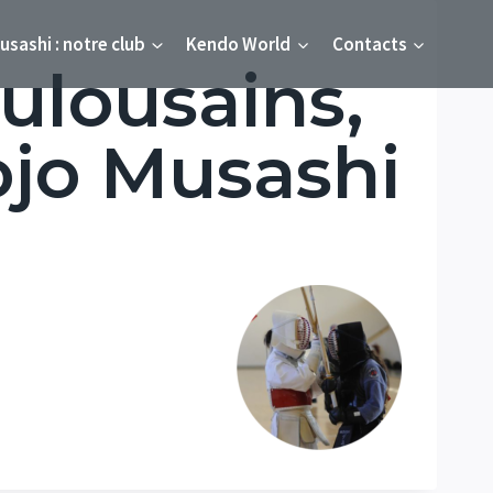
usashi : notre club
Kendo World
Contacts
ulousains,
ojo Musashi