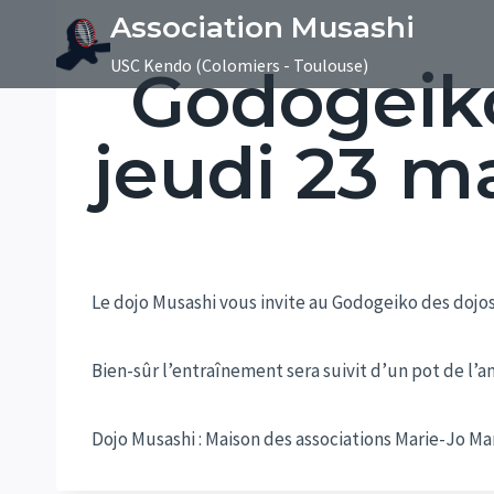
Aller
Association Musashi
au
USC Kendo (Colomiers - Toulouse)
Godogeiko
contenu
jeudi 23 m
Le dojo Musashi vous invite au Godogeiko des dojo
Bien-sûr l’entraînement sera suivit d’un pot de l
Dojo Musashi : Maison des associations Marie-Jo Mar