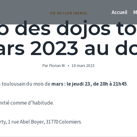
Accueil
M
VIE DU CLUB (NEWS)
 des dojos to
ars 2023 au d
Par
Florian M.
10 mars 2023
s toulousain du mois de
mars : le jeudi 23, de 20h à 21h45
.
’amitié comme d’habitude.
ty, 1 rue Abel Boyer, 31770 Colomiers.